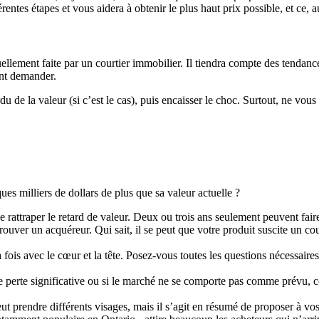
ntes étapes et vous aidera à obtenir le plus haut prix possible, et ce, a
uellement faite par un courtier immobilier. Il tiendra compte des tendanc
nt demander.
 de la valeur (si c’est le cas), puis encaisser le choc. Surtout, ne vous 
ues milliers de dollars de plus que sa valeur actuelle ?
rattraper le retard de valeur. Deux ou trois ans seulement peuvent fair
trouver un acquéreur. Qui sait, il se peut que votre produit suscite un co
 la fois avec le cœur et la tête. Posez-vous toutes les questions nécessa
ne perte significative ou si le marché ne se comporte pas comme prévu, 
eut prendre différents visages, mais il s’agit en résumé de proposer à v